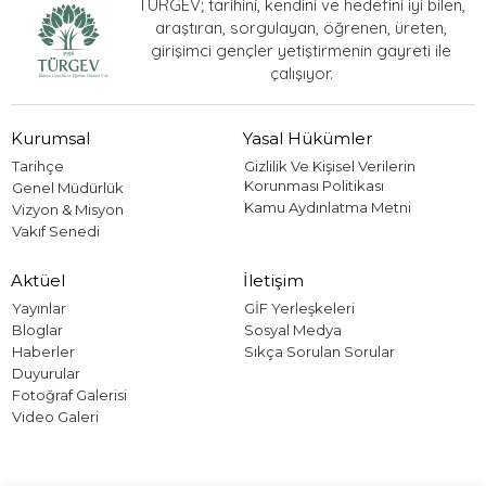
TÜRGEV; tarihini, kendini ve hedefini iyi bilen,
araştıran, sorgulayan, öğrenen, üreten,
girişimci gençler yetiştirmenin gayreti ile
çalışıyor.
Kurumsal
Yasal Hükümler
Tarihçe
Gizlilik Ve Kişisel Verilerin
Korunması Politikası
Genel Müdürlük
Kamu Aydınlatma Metni
Vizyon & Misyon
Vakıf Senedi
Aktüel
İletişim
Yayınlar
GİF Yerleşkeleri
Bloglar
Sosyal Medya
Haberler
Sıkça Sorulan Sorular
Duyurular
Fotoğraf Galerisi
Video Galeri