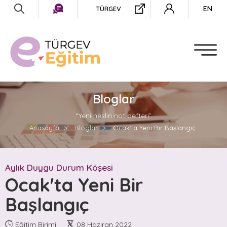
EN
TÜRGEV
BİRİMLER
Öğrenci ve Mezun İlişkileri
Müdürlüğü
Eğitim Politikaları ve Planlama
Müdürlüğü
Bloglar
Güzel İşler Fabrikası Birim
Müdürlüğü
“Yeni neslin not defteri”
Pusula Yetenek Yönetim
Anasayfa
Bloglar
Ocak'ta Yeni Bir Başlangıç
Koordinatörlüğü
EĞİTİMLER
Aylık Duygu Durum Köşesi
Ocak'ta Yeni Bir
ETKİNLİKLER
Başlangıç
PROJELER
Eğitim Birimi
08 Haziran 2022