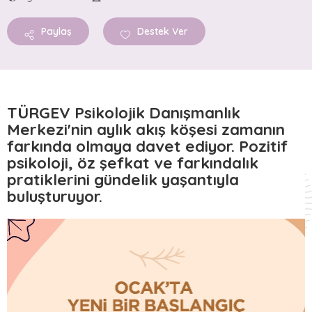
GÜZEL İŞLER FABRİKASI
Paylaş
Destek Ver
GİF Vezneciler
GİF Ankara
GİF Safveti Paşa
GİF Silopi
TÜRGEV Psikolojik Danışmanlık
GİF Konya
Merkezi'nin aylık akış köşesi zamanın
farkında olmaya davet ediyor. Pozitif
psikoloji, öz şefkat ve farkındalık
AKTÜEL
pratiklerini gündelik yaşantıyla
Haberler
buluşturuyor.
Yayınlar
Bloglar
Podcastler
Duyurular
GALERİLER