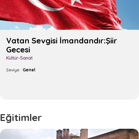
GİF Vezneciler
GİF Ankara
GİF Safveti Paşa
GİF Silopi
Vatan Sevgisi İmandandır:Şiir
GİF Konya
Gecesi
Kültür-Sanat
AKTÜEL
Seviye :
Genel
Haberler
Yayınlar
Bloglar
Podcastler
Duyurular
Eğitimler
GALERİLER
Fotoğraf Galerisi