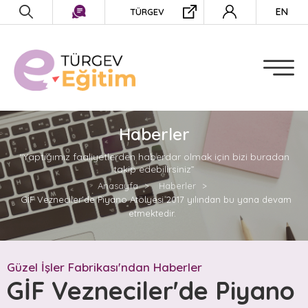
EN
TÜRGEV
BİRİMLER
Öğrenci ve Mezun İlişkileri
Müdürlüğü
Eğitim Politikaları ve Planlama
Müdürlüğü
Haberler
Güzel İşler Fabrikası Birim
Müdürlüğü
“Yaptığımız faaliyetlerden haberdar olmak için bizi buradan
Pusula Yetenek Yönetim
takip edebilirsiniz”
Koordinatörlüğü
Anasayfa
Haberler
GİF Vezneciler'de Piyano Atölyesi 2017 yılından bu yana devam
etmektedir.
EĞİTİMLER
ETKİNLİKLER
Güzel İşler Fabrikası'ndan Haberler
GİF Vezneciler'de Piyano
PROJELER