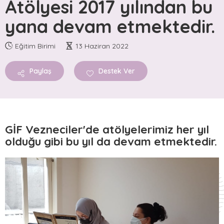
Atölyesi 2017 yılından bu
GÜZEL İŞLER FABRİKASI
yana devam etmektedir.
GİF Vezneciler
GİF Ankara
Eğitim Birimi
13 Haziran 2022
GİF Safveti Paşa
Paylaş
Destek Ver
GİF Silopi
GİF Konya
AKTÜEL
GİF Vezneciler'de atölyelerimiz her yıl
Haberler
olduğu gibi bu yıl da devam etmektedir.
Yayınlar
Bloglar
Podcastler
Duyurular
GALERİLER