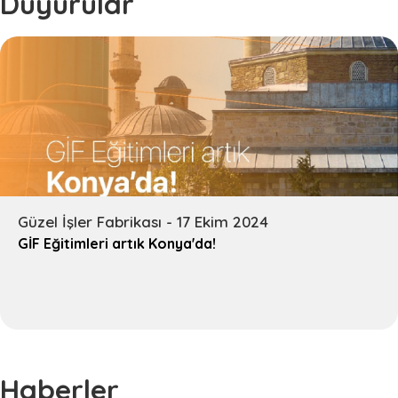
Duyurular
Video Galeri
İLETİŞİM
SSS
Güzel İşler Fabrikası - 17 Ekim 2024
GİF Eğitimleri artık Konya'da!
Haberler