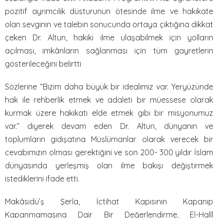
pozitif ayrımcılık düsturunun ötesinde ilme ve hakikate
olan sevginin ve talebin sonucunda ortaya çıktığına dikkat
çeken Dr. Altun, hakiki ilme ulaşabilmek için yolların
açılması, imkânların sağlanması için tüm gayretlerin
gösterileceğini belirtti
Sözlerine “Bizim daha büyük bir idealimiz var. Yeryüzünde
hak ile rehberlik etmek ve adaleti bir müessese olarak
kurmak üzere hakikati elde etmek gibi bir misyonumuz
var.” diyerek devam eden Dr. Altun, dünyanın ve
toplumların gidişatına Müslümanlar olarak verecek bir
cevabımızın olması gerektiğini ve son 200- 300 yıldır İslam
dünyasında yerleşmiş olan ilme bakışı değiştirmek
istediklerini ifade etti.
Makâsıdü’ş Şerîa, İctihat Kapısının Kapanıp
Kapanmamasına Dair Bir Değerlendirme, El-Halîl