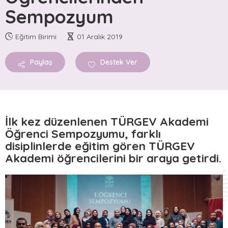
Sempozyum
GÜZEL İŞLER FABRİKASI
GİF Vezneciler
Eğitim Birimi
01 Aralık 2019
GİF Ankara
GİF Safveti Paşa
Paylaş
Destek Ver
GİF Silopi
GİF Konya
AKTÜEL
İlk kez düzenlenen TÜRGEV Akademi
Öğrenci Sempozyumu, farklı
Haberler
disiplinlerde eğitim gören TÜRGEV
Yayınlar
Akademi öğrencilerini bir araya getirdi.
Bloglar
Podcastler
Duyurular
GALERİLER