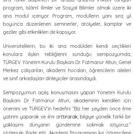
program, İslâmî İlimler ve Sosyal Bilimler olmak üzere iki
ana modül içeriyor. Program, modüllerin yanı sıra yıl
boyunca düzenlenen seminerler, atölyeler, kamplar ve
geziler gibi etkinlikleri de kapsıyor.
Üniversitelilerin, bu iki ana modülden kendi seçtikleri
konulara ilişkin tebliğlerini sunduğu sempozyumda,
TÜRGEV Yönetim Kurulu Başkanı Dr. Fatmanur Altun, Genel
Merkez çalışanları, akademi hocaları, öğrencilerin aileleri
ve sınıf arkadaşları dinleyiciler arasındaydı.
Sempozyumun açılış konuşmasını yapan Yönetim Kurulu
Başkanı Dr. Fatmanur Altun, akademinin kendileri için
önemini ve TÜRGEV’in hedefini ‘’Biz her şeyden önce ilme
yatırım yaparak ve ilmi ar
ttırarak
, bilgiye yönelik farklı bir
yaklaşımı dünyanın gündemine sokmak istiyoruz.’’
sözleriyle ifade etti. Akademi Programının kız öğrencilere